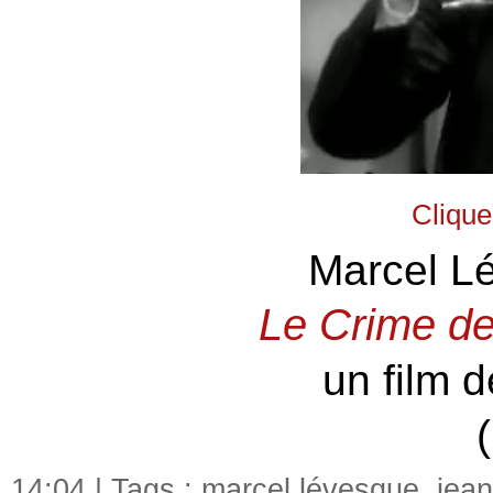
Clique
Marcel L
Le Crime d
un film 
14:04 | Tags :
marcel lévesque
,
jean