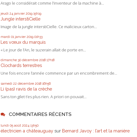
Arago le considérait comme l’inventeur de la machine à...
jeudi 24
janvier 2019
15h19
Jungle interstiCielle
Image de la jungle interstiCielle. Ce malicieux carton...
mardi 01
janvier 2019
01h33
Les vœux du marquis
« Le jour de l’An, le suzerain allait de porte en...
dimanche 30
décembre 2018
17h18
Clochards terrestres
Une fois encore l’année commence par un encombrement de...
samedi 22
décembre 2018
16h56
Li (pas) ravis de la crèche
Sans ton gilet t’es plus rien. A priori on pouvait...
COMMENTAIRES RÉCENTS
lundi 05
août 2024
13h50
électricien a châteauguay
sur
Bernard Javoy : l’art et la manière