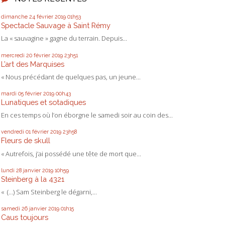
dimanche 24
février 2019
01h53
Spectacle Sauvage à Saint Rémy
La « sauvagine » gagne du terrain. Depuis...
mercredi 20
février 2019
23h51
L’art des Marquises
« Nous précédant de quelques pas, un jeune...
mardi 05
février 2019
00h43
Lunatiques et sotadiques
En ces temps où l’on éborgne le samedi soir au coin des...
vendredi 01
février 2019
23h58
Fleurs de skull
« Autrefois, j’ai possédé une tête de mort que...
lundi 28
janvier 2019
10h59
Steinberg à la 4321
« (…) Sam Steinberg le dégarni,...
samedi 26
janvier 2019
01h15
Caus toujours