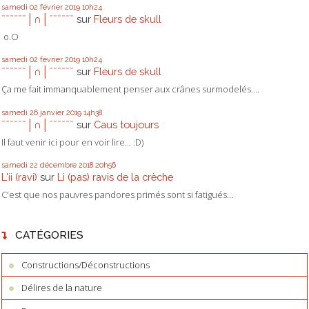
samedi 02
février 2019
10h24
ˉˉˉˉˉˉ│∩│ˉˉˉˉˉˉ
sur
Fleurs de skull
o.O
samedi 02
février 2019
10h24
ˉˉˉˉˉˉ│∩│ˉˉˉˉˉˉ
sur
Fleurs de skull
Ça me fait immanquablement penser aux crânes surmodelés....
samedi 26
janvier 2019
14h38
ˉˉˉˉˉˉ│∩│ˉˉˉˉˉˉ
sur
Caus toujours
Il faut venir ici pour en voir lire... :D)
samedi 22
décembre 2018
20h56
L'ii (ravi)
sur
Li (pas) ravis de la crèche
C'est que nos pauvres pandores primés sont si fatigués...
CATÉGORIES
Constructions/Déconstructions
Délires de la nature