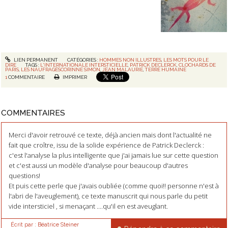
LIEN PERMANENT
CATÉGORIES :
HOMMES NON ILLUSTRES
,
LES MOTS POUR LE
DIRE
TAGS :
L'INTERNATIONALE INTERSTICIELLE
,
PATRICK DECLERCK
,
CLOCHARDS DE
PARIS
,
LES NAUFRAGÉSCORINNE SIMON
,
JEAN MALAURIE
,
TERRE HUMAINE
1
COMMENTAIRE
IMPRIMER
COMMENTAIRES
Merci d'avoir retrouvé ce texte, déjà ancien mais dont l'actualité ne
fait que croître, issu de la solide expérience de Patrick Declerck :
c'est l'analyse la plus intelligente que j'ai jamais lue sur cette question
et c'est aussi un modèle d'analyse pour beaucoup d'autres
questions!
Et puis cette perle que j'avais oubliée (comme quoi!! personne n'est à
l'abri de l'aveuglement), ce texte manuscrit qui nous parle du petit
vide intersticiel , si menaçant ....qu'il en est aveuglant.
Écrit par :
Béatrice Steiner