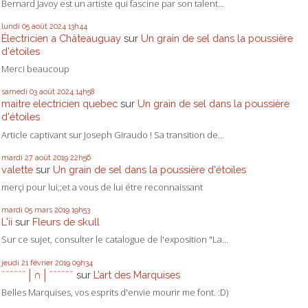
Bernard Javoy est un artiste qui fascine par son talent...
lundi 05
août 2024
13h44
Électricien a Châteauguay
sur
Un grain de sel dans la poussière
d'étoiles
Merci beaucoup
samedi 03
août 2024
14h58
maitre electricien quebec
sur
Un grain de sel dans la poussière
d'étoiles
Article captivant sur Joseph Giraudo ! Sa transition de...
mardi 27
août 2019
22h56
valette
sur
Un grain de sel dans la poussière d'étoiles
merçi pour lui;;et a vous de lui étre reconnaissant
mardi 05
mars 2019
19h53
L'ii
sur
Fleurs de skull
Sur ce sujet, consulter le catalogue de l'exposition "La...
jeudi 21
février 2019
09h34
ˉˉˉˉˉˉ│∩│ˉˉˉˉˉˉ
sur
L’art des Marquises
Belles Marquises, vos esprits d'envie mourir me font. :D)