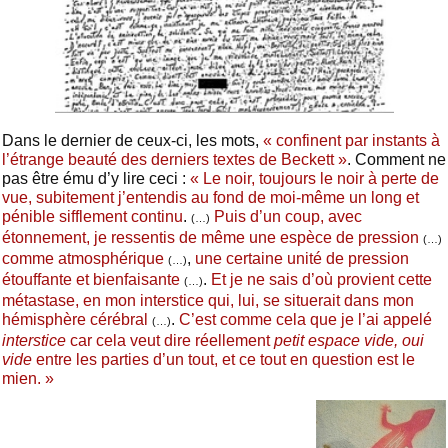
Dans le dernier de ceux-ci, les mots,
« confinent par instants à
l’étrange beauté des derniers textes de Beckett »
. Comment ne
pas être ému d’y lire ceci :
« Le noir, toujours le noir à perte de
vue, subitement j’entendis au fond de moi-même un long et
pénible sifflement continu
.
Puis d’un coup, avec
(…)
étonnement, je ressentis de même une espèce de pression
(…)
comme atmosphérique
,
une certaine unité de pression
(…)
étouffante et bienfaisante
.
Et je ne sais d’où provient cette
(…)
métastase, en mon interstice qui, lui, se situerait dans mon
hémisphère cérébral
.
C’est comme cela que je l’ai appelé
(…)
interstice
car cela veut dire réellement
petit espace vide, oui
vide
entre les parties d’un tout, et ce tout en question est le
mien. »