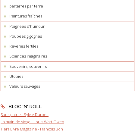
parterres par terre
Peintures fraîches
Poignées d'humour
Poupées gigognes
Rêveries fertiles
Sciences imaginaires
Souvenirs, souvenirs
Utopies
Valeurs sauvages
BLOG 'N' ROLL
Sans patrie - Sylvie Durbec
La main de singe - Louis Watt-Owen
Tiers Livre Magazine - François Bon