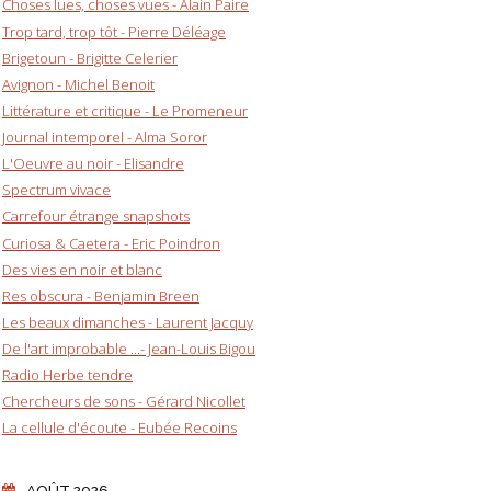
Choses lues, choses vues - Alain Paire
Trop tard, trop tôt - Pierre Déléage
Brigetoun - Brigitte Celerier
Avignon - Michel Benoit
Littérature et critique - Le Promeneur
Journal intemporel - Alma Soror
L'Oeuvre au noir - Elisandre
Spectrum vivace
Carrefour étrange snapshots
Curiosa & Caetera - Eric Poindron
Des vies en noir et blanc
Res obscura - Benjamin Breen
Les beaux dimanches - Laurent Jacquy
De l'art improbable ...- Jean-Louis Bigou
Radio Herbe tendre
Chercheurs de sons - Gérard Nicollet
La cellule d'écoute - Eubée Recoins
AOÛT 2026