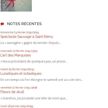
NOTES RÉCENTES
dimanche 24
février 2019
01h53
Spectacle Sauvage à Saint Rémy
La « sauvagine » gagne du terrain. Depuis...
mercredi 20
février 2019
23h51
L’art des Marquises
« Nous précédant de quelques pas, un jeune...
mardi 05
février 2019
00h43
Lunatiques et sotadiques
En ces temps où l’on éborgne le samedi soir au coin des...
vendredi 01
février 2019
23h58
Fleurs de skull
« Autrefois, j’ai possédé une tête de mort que...
lundi 28
janvier 2019
10h59