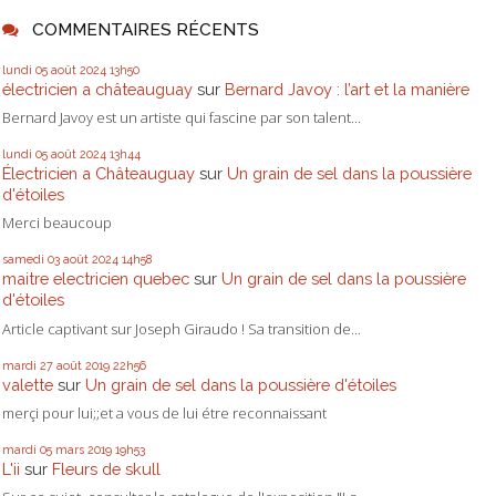
COMMENTAIRES RÉCENTS
lundi 05
août 2024
13h50
électricien a châteauguay
sur
Bernard Javoy : l’art et la manière
Bernard Javoy est un artiste qui fascine par son talent...
lundi 05
août 2024
13h44
Électricien a Châteauguay
sur
Un grain de sel dans la poussière
d'étoiles
Merci beaucoup
samedi 03
août 2024
14h58
maitre electricien quebec
sur
Un grain de sel dans la poussière
d'étoiles
Article captivant sur Joseph Giraudo ! Sa transition de...
mardi 27
août 2019
22h56
valette
sur
Un grain de sel dans la poussière d'étoiles
merçi pour lui;;et a vous de lui étre reconnaissant
mardi 05
mars 2019
19h53
L'ii
sur
Fleurs de skull