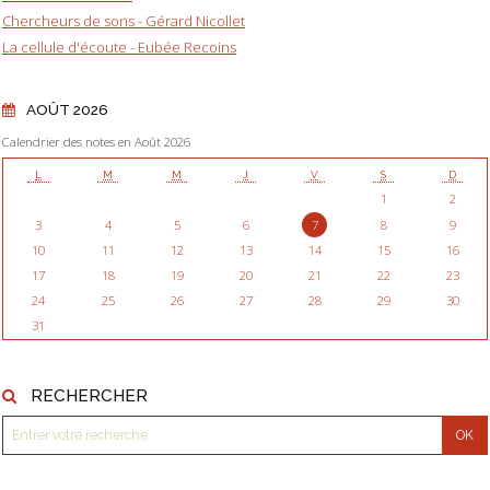
Chercheurs de sons - Gérard Nicollet
La cellule d'écoute - Eubée Recoins
AOÛT 2026
Calendrier des notes en Août 2026
L
M
M
J
V
S
D
1
2
3
4
5
6
7
8
9
10
11
12
13
14
15
16
17
18
19
20
21
22
23
24
25
26
27
28
29
30
31
RECHERCHER