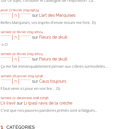
Sur ce sujet, consulter le catalogue de l'exposition "La...
jeudi 21
février 2019
09h34
ˉˉˉˉˉˉ│∩│ˉˉˉˉˉˉ
sur
L’art des Marquises
Belles Marquises, vos esprits d'envie mourir me font. :D)
samedi 02
février 2019
10h24
ˉˉˉˉˉˉ│∩│ˉˉˉˉˉˉ
sur
Fleurs de skull
o.O
samedi 02
février 2019
10h24
ˉˉˉˉˉˉ│∩│ˉˉˉˉˉˉ
sur
Fleurs de skull
Ça me fait immanquablement penser aux crânes surmodelés....
samedi 26
janvier 2019
14h38
ˉˉˉˉˉˉ│∩│ˉˉˉˉˉˉ
sur
Caus toujours
Il faut venir ici pour en voir lire... :D)
samedi 22
décembre 2018
20h56
L'ii (ravi)
sur
Li (pas) ravis de la crèche
C'est que nos pauvres pandores primés sont si fatigués...
CATÉGORIES