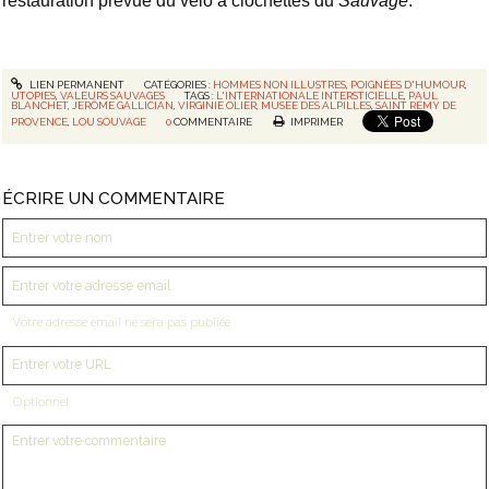
restauration prévue du vélo à clochettes du
Sauvage
.
LIEN PERMANENT
CATÉGORIES :
HOMMES NON ILLUSTRES
,
POIGNÉES D'HUMOUR
,
UTOPIES
,
VALEURS SAUVAGES
TAGS :
L'INTERNATIONALE INTERSTICIELLE
,
PAUL
BLANCHET
,
JERÔME GALLICIAN
,
VIRGINIE OLIER
,
MUSÉE DES ALPILLES
,
SAINT RÉMY DE
PROVENCE
,
LOU SÒUVAGE
0
COMMENTAIRE
IMPRIMER
ÉCRIRE UN COMMENTAIRE
Votre adresse email ne sera pas publiée
Optionnel