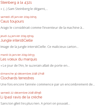
Steinberg à la 4321
« (…) Sam Steinberg le dégarni,...
samedi 26
janvier 2019
01h15
Caus toujours
Arago le considérait comme l’inventeur de la machine à...
jeudi 24
janvier 2019
15h19
Jungle interstiCielle
Image de la jungle interstiCielle. Ce malicieux carton...
mardi 01
janvier 2019
01h33
Les vœux du marquis
« Le jour de l’An, le suzerain allait de porte en...
dimanche 30
décembre 2018
17h18
Clochards terrestres
Une fois encore l’année commence par un encombrement de...
samedi 22
décembre 2018
16h56
Li (pas) ravis de la crèche
Sans ton gilet t’es plus rien. A priori on pouvait...