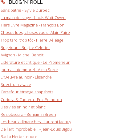
BLOG 'N' ROLL
Sans patrie - Sylvie Durbec
La main de singe - Louis Watt-Owen
Tiers Livre Magazine - François Bon
Choses lues, choses vues - Alain Paire
Trop tard, trop tôt - Pierre Déléage
Brigetoun - Brigitte Celerier
Avignon - Michel Benoit
Littérature et critique - Le Promeneur
Journal intemporel - Alma Soror
L'Oeuvre au noir - Elisandre
Spectrum vivace
Carrefour étrange snapshots
Curiosa & Caetera - Eric Poindron
Des vies en noir et blanc
Res obscura - Benjamin Breen
Les beaux dimanches - Laurent Jacquy
De l'art improbable ...- Jean-Louis Bigou
Radio Herbe tendre