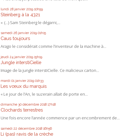
lundi 28
janvier 2019
10h59
Steinberg à la 4321
« (…) Sam Steinberg le dégarni,...
samedi 26
janvier 2019
01h15
Caus toujours
Arago le considérait comme l’inventeur de la machine à...
jeudi 24
janvier 2019
15h19
Jungle interstiCielle
Image de la jungle interstiCielle. Ce malicieux carton...
mardi 01
janvier 2019
01h33
Les vœux du marquis
« Le jour de l’An, le suzerain allait de porte en...
dimanche 30
décembre 2018
17h18
Clochards terrestres
Une fois encore l’année commence par un encombrement de...
samedi 22
décembre 2018
16h56
Li (pas) ravis de la crèche