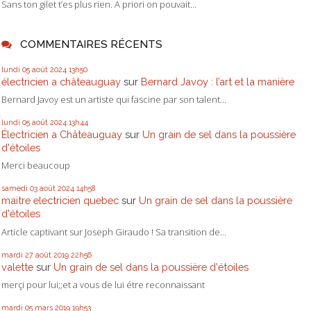
Sans ton gilet t’es plus rien. A priori on pouvait...
COMMENTAIRES RÉCENTS
lundi 05
août 2024
13h50
électricien a châteauguay
sur
Bernard Javoy : l’art et la manière
Bernard Javoy est un artiste qui fascine par son talent...
lundi 05
août 2024
13h44
Électricien a Châteauguay
sur
Un grain de sel dans la poussière
d'étoiles
Merci beaucoup
samedi 03
août 2024
14h58
maitre electricien quebec
sur
Un grain de sel dans la poussière
d'étoiles
Article captivant sur Joseph Giraudo ! Sa transition de...
mardi 27
août 2019
22h56
valette
sur
Un grain de sel dans la poussière d'étoiles
merçi pour lui;;et a vous de lui étre reconnaissant
mardi 05
mars 2019
19h53