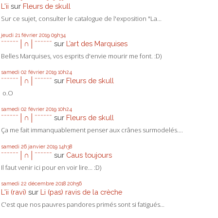
L'ii
sur
Fleurs de skull
Sur ce sujet, consulter le catalogue de l'exposition "La...
jeudi 21
février 2019
09h34
ˉˉˉˉˉˉ│∩│ˉˉˉˉˉˉ
sur
L’art des Marquises
Belles Marquises, vos esprits d'envie mourir me font. :D)
samedi 02
février 2019
10h24
ˉˉˉˉˉˉ│∩│ˉˉˉˉˉˉ
sur
Fleurs de skull
o.O
samedi 02
février 2019
10h24
ˉˉˉˉˉˉ│∩│ˉˉˉˉˉˉ
sur
Fleurs de skull
Ça me fait immanquablement penser aux crânes surmodelés....
samedi 26
janvier 2019
14h38
ˉˉˉˉˉˉ│∩│ˉˉˉˉˉˉ
sur
Caus toujours
Il faut venir ici pour en voir lire... :D)
samedi 22
décembre 2018
20h56
L'ii (ravi)
sur
Li (pas) ravis de la crèche
C'est que nos pauvres pandores primés sont si fatigués...