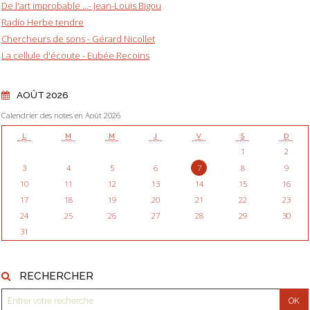
De l'art improbable ...- Jean-Louis Bigou
Radio Herbe tendre
Chercheurs de sons - Gérard Nicollet
La cellule d'écoute - Eubée Recoins
AOÛT 2026
Calendrier des notes en Août 2026
L
M
M
J
V
S
D
1
2
3
4
5
6
7
8
9
10
11
12
13
14
15
16
17
18
19
20
21
22
23
24
25
26
27
28
29
30
31
RECHERCHER