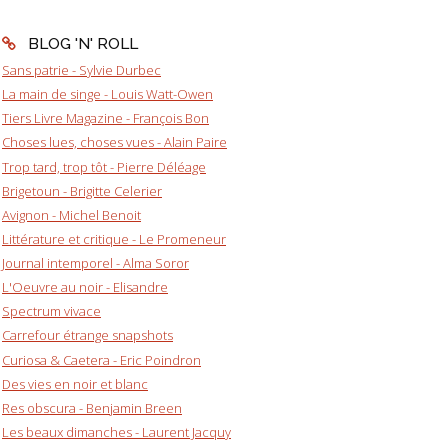
BLOG 'N' ROLL
Sans patrie - Sylvie Durbec
La main de singe - Louis Watt-Owen
Tiers Livre Magazine - François Bon
Choses lues, choses vues - Alain Paire
Trop tard, trop tôt - Pierre Déléage
Brigetoun - Brigitte Celerier
Avignon - Michel Benoit
Littérature et critique - Le Promeneur
Journal intemporel - Alma Soror
L'Oeuvre au noir - Elisandre
Spectrum vivace
Carrefour étrange snapshots
Curiosa & Caetera - Eric Poindron
Des vies en noir et blanc
Res obscura - Benjamin Breen
Les beaux dimanches - Laurent Jacquy