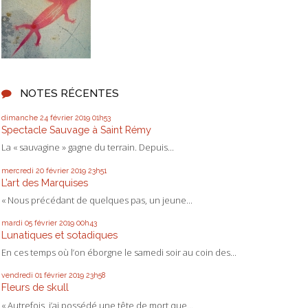
NOTES RÉCENTES
dimanche 24
février 2019
01h53
Spectacle Sauvage à Saint Rémy
La « sauvagine » gagne du terrain. Depuis...
mercredi 20
février 2019
23h51
L’art des Marquises
« Nous précédant de quelques pas, un jeune...
mardi 05
février 2019
00h43
Lunatiques et sotadiques
En ces temps où l’on éborgne le samedi soir au coin des...
vendredi 01
février 2019
23h58
Fleurs de skull
« Autrefois, j’ai possédé une tête de mort que...