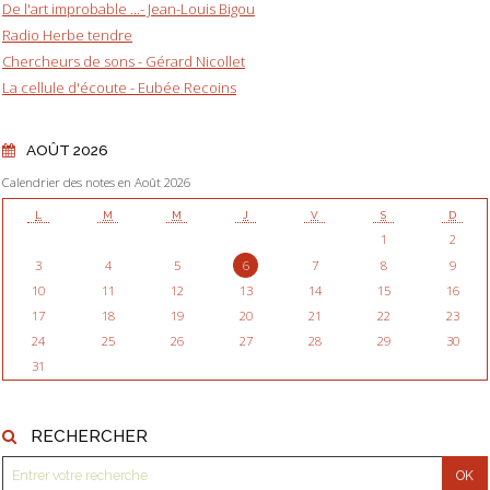
De l'art improbable ...- Jean-Louis Bigou
Radio Herbe tendre
Chercheurs de sons - Gérard Nicollet
La cellule d'écoute - Eubée Recoins
AOÛT 2026
Calendrier des notes en Août 2026
L
M
M
J
V
S
D
1
2
3
4
5
6
7
8
9
10
11
12
13
14
15
16
17
18
19
20
21
22
23
24
25
26
27
28
29
30
31
RECHERCHER