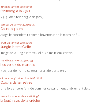
lundi 28
janvier 2019
10h59
Steinberg à la 4321
« (…) Sam Steinberg le dégarni,...
samedi 26
janvier 2019
01h15
Caus toujours
Arago le considérait comme l’inventeur de la machine à...
jeudi 24
janvier 2019
15h19
Jungle interstiCielle
Image de la jungle interstiCielle. Ce malicieux carton...
mardi 01
janvier 2019
01h33
Les vœux du marquis
« Le jour de l’An, le suzerain allait de porte en...
dimanche 30
décembre 2018
17h18
Clochards terrestres
Une fois encore l’année commence par un encombrement de...
samedi 22
décembre 2018
16h56
Li (pas) ravis de la crèche