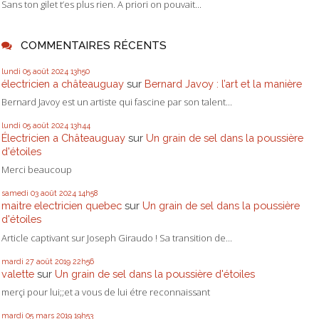
Sans ton gilet t’es plus rien. A priori on pouvait...
COMMENTAIRES RÉCENTS
lundi 05
août 2024
13h50
électricien a châteauguay
sur
Bernard Javoy : l’art et la manière
Bernard Javoy est un artiste qui fascine par son talent...
lundi 05
août 2024
13h44
Électricien a Châteauguay
sur
Un grain de sel dans la poussière
d'étoiles
Merci beaucoup
samedi 03
août 2024
14h58
maitre electricien quebec
sur
Un grain de sel dans la poussière
d'étoiles
Article captivant sur Joseph Giraudo ! Sa transition de...
mardi 27
août 2019
22h56
valette
sur
Un grain de sel dans la poussière d'étoiles
merçi pour lui;;et a vous de lui étre reconnaissant
mardi 05
mars 2019
19h53