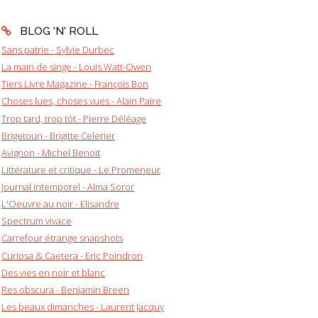
BLOG 'N' ROLL
Sans patrie - Sylvie Durbec
La main de singe - Louis Watt-Owen
Tiers Livre Magazine - François Bon
Choses lues, choses vues - Alain Paire
Trop tard, trop tôt - Pierre Déléage
Brigetoun - Brigitte Celerier
Avignon - Michel Benoit
Littérature et critique - Le Promeneur
Journal intemporel - Alma Soror
L'Oeuvre au noir - Elisandre
Spectrum vivace
Carrefour étrange snapshots
Curiosa & Caetera - Eric Poindron
Des vies en noir et blanc
Res obscura - Benjamin Breen
Les beaux dimanches - Laurent Jacquy