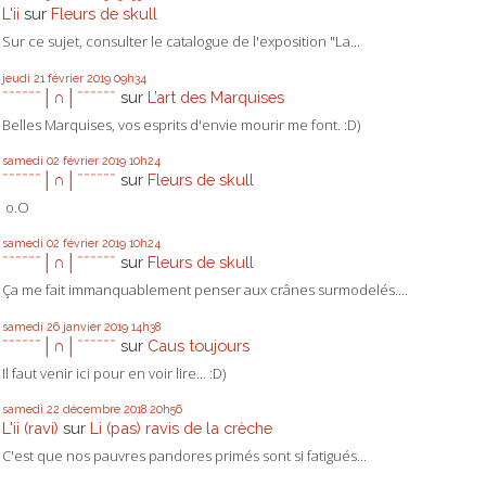
L'ii
sur
Fleurs de skull
Sur ce sujet, consulter le catalogue de l'exposition "La...
jeudi 21
février 2019
09h34
ˉˉˉˉˉˉ│∩│ˉˉˉˉˉˉ
sur
L’art des Marquises
Belles Marquises, vos esprits d'envie mourir me font. :D)
samedi 02
février 2019
10h24
ˉˉˉˉˉˉ│∩│ˉˉˉˉˉˉ
sur
Fleurs de skull
o.O
samedi 02
février 2019
10h24
ˉˉˉˉˉˉ│∩│ˉˉˉˉˉˉ
sur
Fleurs de skull
Ça me fait immanquablement penser aux crânes surmodelés....
samedi 26
janvier 2019
14h38
ˉˉˉˉˉˉ│∩│ˉˉˉˉˉˉ
sur
Caus toujours
Il faut venir ici pour en voir lire... :D)
samedi 22
décembre 2018
20h56
L'ii (ravi)
sur
Li (pas) ravis de la crèche
C'est que nos pauvres pandores primés sont si fatigués...