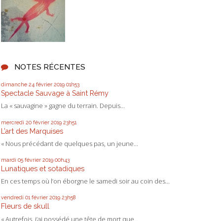
NOTES RÉCENTES
dimanche 24
février 2019
01h53
Spectacle Sauvage à Saint Rémy
La « sauvagine » gagne du terrain. Depuis...
mercredi 20
février 2019
23h51
L’art des Marquises
« Nous précédant de quelques pas, un jeune...
mardi 05
février 2019
00h43
Lunatiques et sotadiques
En ces temps où l’on éborgne le samedi soir au coin des...
vendredi 01
février 2019
23h58
Fleurs de skull
« Autrefois, j’ai possédé une tête de mort que...