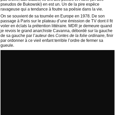
pseudos de Bukowski) en est un. Un de la pire espèce
ravageuse qui a tendance à foutre sa poésie dans la vie.
On se souvient de sa tournée en Europe en 1978. De son
passage à Paris sur le plateau d’une émission de TV dont il fit
voler en éclats la prétention littéraire. MDR je demeure quand
je revois le grand anarchiste Cavanna, débordé sur la gauche
de sa gauche par l’auteur des
Contes de la folie ordinaire
, finir
par ordonner à ce vieil enfant terrible l’ordre de fermer sa
gueule.