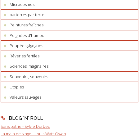
Microcosmes
parterres par terre
Peintures fraîches
Poignées d'humour
Poupées gigognes
Rêveries fertiles
Sciences imaginaires
Souvenirs, souvenirs
Utopies
Valeurs sauvages
BLOG 'N' ROLL
Sans patrie - Sylvie Durbec
La main de singe - Louis Watt-Owen