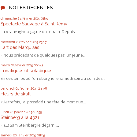
NOTES RÉCENTES
dimanche 24
février 2019
01h53
Spectacle Sauvage à Saint Rémy
La « sauvagine » gagne du terrain. Depuis...
mercredi 20
février 2019
23h51
L’art des Marquises
« Nous précédant de quelques pas, un jeune...
mardi 05
février 2019
00h43
Lunatiques et sotadiques
En ces temps où l’on éborgne le samedi soir au coin des...
vendredi 01
février 2019
23h58
Fleurs de skull
« Autrefois, j’ai possédé une tête de mort que...
lundi 28
janvier 2019
10h59
Steinberg à la 4321
« (…) Sam Steinberg le dégarni,...
samedi 26
janvier 2019
01h15