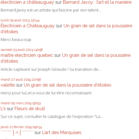
électricien a châteauguay
sur
Bernard Javoy : l’art et la manière
Bernard Javoy est un artiste qui fascine par son talent...
lundi 05
août 2024
13h44
Électricien a Châteauguay
sur
Un grain de sel dans la poussière
d'étoiles
Merci beaucoup
samedi 03
août 2024
14h58
maitre electricien quebec
sur
Un grain de sel dans la poussière
d'étoiles
Article captivant sur Joseph Giraudo ! Sa transition de...
mardi 27
août 2019
22h56
valette
sur
Un grain de sel dans la poussière d'étoiles
merçi pour lui;;et a vous de lui étre reconnaissant
mardi 05
mars 2019
19h53
L'ii
sur
Fleurs de skull
Sur ce sujet, consulter le catalogue de l'exposition "La...
jeudi 21
février 2019
09h34
ˉˉˉˉˉˉ│∩│ˉˉˉˉˉˉ
sur
L’art des Marquises