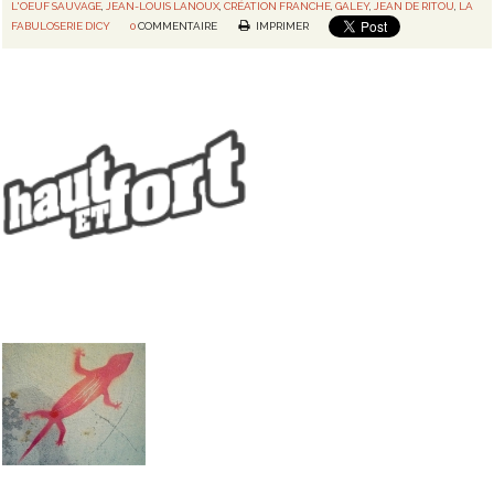
L'OEUF SAUVAGE
,
JEAN-LOUIS LANOUX
,
CRÉATION FRANCHE
,
GALEY
,
JEAN DE RITOU
,
LA
FABULOSERIE DICY
0
COMMENTAIRE
IMPRIMER