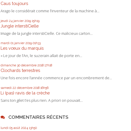
Caus toujours
Arago le considérait comme l’inventeur de la machine à...
jeudi 24
janvier 2019
15h19
Jungle interstiCielle
Image de la jungle interstiCielle. Ce malicieux carton...
mardi 01
janvier 2019
01h33
Les vœux du marquis
« Le jour de l’An, le suzerain allait de porte en...
dimanche 30
décembre 2018
17h18
Clochards terrestres
Une fois encore l’année commence par un encombrement de...
samedi 22
décembre 2018
16h56
Li (pas) ravis de la crèche
Sans ton gilet t’es plus rien. A priori on pouvait...
COMMENTAIRES RÉCENTS
lundi 05
août 2024
13h50