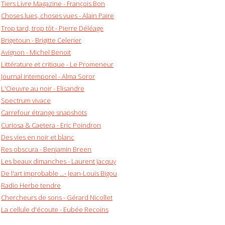
Tiers Livre Magazine - François Bon
Choses lues, choses vues - Alain Paire
Trop tard, trop tôt - Pierre Déléage
Brigetoun - Brigitte Celerier
Avignon - Michel Benoit
Littérature et critique - Le Promeneur
Journal intemporel - Alma Soror
L'Oeuvre au noir - Elisandre
Spectrum vivace
Carrefour étrange snapshots
Curiosa & Caetera - Eric Poindron
Des vies en noir et blanc
Res obscura - Benjamin Breen
Les beaux dimanches - Laurent Jacquy
De l'art improbable ...- Jean-Louis Bigou
Radio Herbe tendre
Chercheurs de sons - Gérard Nicollet
La cellule d'écoute - Eubée Recoins