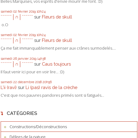
Belles Marquises, vos esprits d'envie mourir me font. :D)
samedi 02
février 2019
10h24
ˉˉˉˉˉˉ│∩│ˉˉˉˉˉˉ
sur
Fleurs de skull
o.O
samedi 02
février 2019
10h24
ˉˉˉˉˉˉ│∩│ˉˉˉˉˉˉ
sur
Fleurs de skull
Ça me fait immanquablement penser aux crânes surmodelés....
samedi 26
janvier 2019
14h38
ˉˉˉˉˉˉ│∩│ˉˉˉˉˉˉ
sur
Caus toujours
Il faut venir ici pour en voir lire... :D)
samedi 22
décembre 2018
20h56
L'ii (ravi)
sur
Li (pas) ravis de la crèche
C'est que nos pauvres pandores primés sont si fatigués...
CATÉGORIES
Constructions/Déconstructions
Délires de la nature