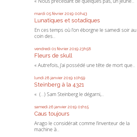
« Nous précédant de quelques pas, un jeune...
mardi 05
février 2019
00h43
Lunatiques et sotadiques
En ces temps où l’on éborgne le samedi soir au
coin des...
vendredi 01
février 2019
23h58
Fleurs de skull
« Autrefois, j’ai possédé une tête de mort que...
lundi 28
janvier 2019
10h59
Steinberg à la 4321
« (…) Sam Steinberg le dégarni,...
samedi 26
janvier 2019
01h15
Caus toujours
Arago le considérait comme l’inventeur de la
machine à...