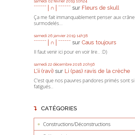
samedi 02
février 2019
10h24
ˉˉˉˉˉˉ│∩│ˉˉˉˉˉˉ
sur
Fleurs de skull
Ça me fait immanquablement penser aux crâne
surmodelés....
samedi 26
janvier 2019
14h38
ˉˉˉˉˉˉ│∩│ˉˉˉˉˉˉ
sur
Caus toujours
Il faut venir ici pour en voir lire... :D)
samedi 22
décembre 2018
20h56
L'ii (ravi)
sur
Li (pas) ravis de la crèche
C'est que nos pauvres pandores primés sont si
fatigués...
CATÉGORIES
Constructions/Déconstructions