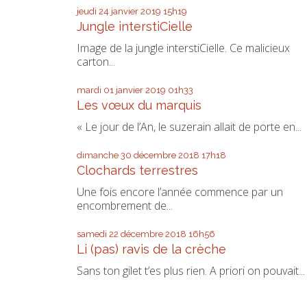
jeudi 24
janvier 2019
15h19
Jungle interstiCielle
Image de la jungle interstiCielle. Ce malicieux
carton...
mardi 01
janvier 2019
01h33
Les vœux du marquis
« Le jour de l’An, le suzerain allait de porte en...
dimanche 30
décembre 2018
17h18
Clochards terrestres
Une fois encore l’année commence par un
encombrement de...
samedi 22
décembre 2018
16h56
Li (pas) ravis de la crèche
Sans ton gilet t’es plus rien. A priori on pouvait...