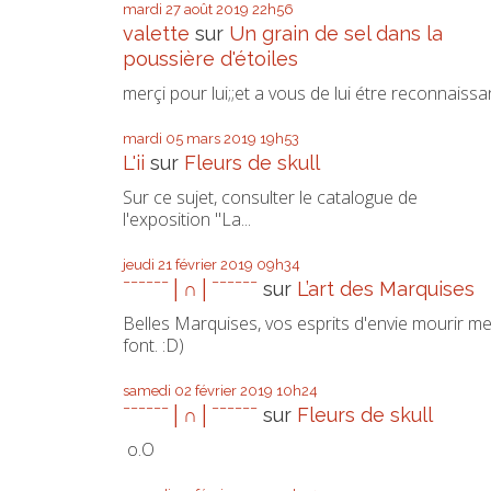
mardi 27
août 2019
22h56
valette
sur
Un grain de sel dans la
poussière d'étoiles
merçi pour lui;;et a vous de lui étre reconnaissa
mardi 05
mars 2019
19h53
L'ii
sur
Fleurs de skull
Sur ce sujet, consulter le catalogue de
l'exposition "La...
jeudi 21
février 2019
09h34
ˉˉˉˉˉˉ│∩│ˉˉˉˉˉˉ
sur
L’art des Marquises
Belles Marquises, vos esprits d'envie mourir m
font. :D)
samedi 02
février 2019
10h24
ˉˉˉˉˉˉ│∩│ˉˉˉˉˉˉ
sur
Fleurs de skull
o.O