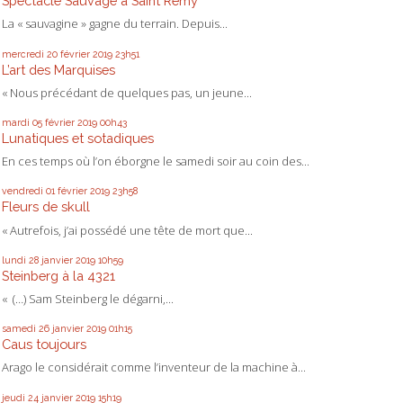
Spectacle Sauvage à Saint Rémy
La « sauvagine » gagne du terrain. Depuis...
mercredi 20
février 2019
23h51
L’art des Marquises
« Nous précédant de quelques pas, un jeune...
mardi 05
février 2019
00h43
Lunatiques et sotadiques
En ces temps où l’on éborgne le samedi soir au coin des...
vendredi 01
février 2019
23h58
Fleurs de skull
« Autrefois, j’ai possédé une tête de mort que...
lundi 28
janvier 2019
10h59
Steinberg à la 4321
« (…) Sam Steinberg le dégarni,...
samedi 26
janvier 2019
01h15
Caus toujours
Arago le considérait comme l’inventeur de la machine à...
jeudi 24
janvier 2019
15h19