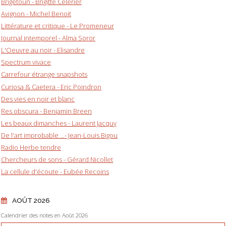
Brigetoun - Brigitte Celerier
Avignon - Michel Benoit
Littérature et critique - Le Promeneur
Journal intemporel - Alma Soror
L'Oeuvre au noir - Elisandre
Spectrum vivace
Carrefour étrange snapshots
Curiosa & Caetera - Eric Poindron
Des vies en noir et blanc
Res obscura - Benjamin Breen
Les beaux dimanches - Laurent Jacquy
De l'art improbable ...- Jean-Louis Bigou
Radio Herbe tendre
Chercheurs de sons - Gérard Nicollet
La cellule d'écoute - Eubée Recoins
AOÛT 2026
Calendrier des notes en Août 2026