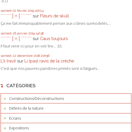
o.O
samedi 02
février 2019
10h24
ˉˉˉˉˉˉ│∩│ˉˉˉˉˉˉ
sur
Fleurs de skull
Ça me fait immanquablement penser aux crânes surmodelés....
samedi 26
janvier 2019
14h38
ˉˉˉˉˉˉ│∩│ˉˉˉˉˉˉ
sur
Caus toujours
Il faut venir ici pour en voir lire... :D)
samedi 22
décembre 2018
20h56
L'ii (ravi)
sur
Li (pas) ravis de la crèche
C'est que nos pauvres pandores primés sont si fatigués...
CATÉGORIES
Constructions/Déconstructions
Délires de la nature
Ecrans
Expositions