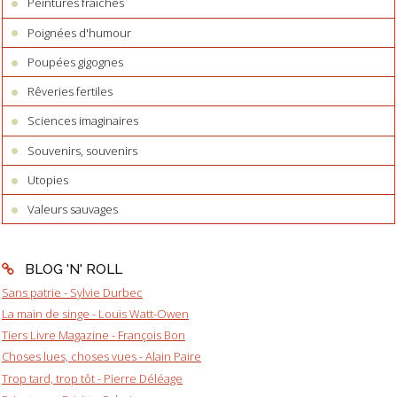
Peintures fraîches
Poignées d'humour
Poupées gigognes
Rêveries fertiles
Sciences imaginaires
Souvenirs, souvenirs
Utopies
Valeurs sauvages
BLOG 'N' ROLL
Sans patrie - Sylvie Durbec
La main de singe - Louis Watt-Owen
Tiers Livre Magazine - François Bon
Choses lues, choses vues - Alain Paire
Trop tard, trop tôt - Pierre Déléage