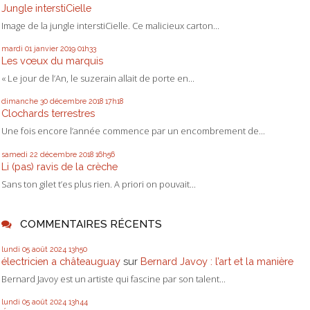
Jungle interstiCielle
Image de la jungle interstiCielle. Ce malicieux carton...
mardi 01
janvier 2019
01h33
Les vœux du marquis
« Le jour de l’An, le suzerain allait de porte en...
dimanche 30
décembre 2018
17h18
Clochards terrestres
Une fois encore l’année commence par un encombrement de...
samedi 22
décembre 2018
16h56
Li (pas) ravis de la crèche
Sans ton gilet t’es plus rien. A priori on pouvait...
COMMENTAIRES RÉCENTS
lundi 05
août 2024
13h50
électricien a châteauguay
sur
Bernard Javoy : l’art et la manière
Bernard Javoy est un artiste qui fascine par son talent...
lundi 05
août 2024
13h44