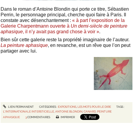
Dans le roman d’Antoine Blondin qui porte ce titre, Sébastien
Perrin, le personnage principal, cherche quoi faire à Paris. Il
constate avec désenchantement :
« à part l’exposition de la
Galerie Charpentmann ouverte à
Un demi-siècle de peinture
aphasique
, il n’y avait pas grand chose à voir »
.
Bien sûr cette galerie reste la propriété imaginaire de l’auteur.
La peinture aphasique
, en revanche, est un rêve que l’on peut
partager avec lui.
LIEN PERMANENT
CATÉGORIES :
EXPOSITIONS
,
LES MOTS POUR LE DIRE
TAGS :
L'INTERNATIONALE INTERSTICIELLE
,
ANTOINE BLONDIN
,
CANARD
,
PEINTURE
APHASIQUE
3
COMMENTAIRES
IMPRIMER