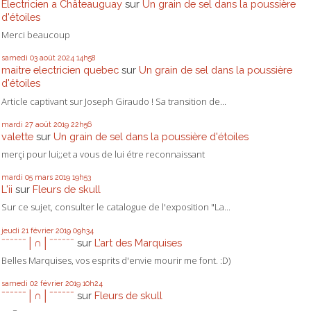
Électricien a Châteauguay
sur
Un grain de sel dans la poussière
d'étoiles
Merci beaucoup
samedi 03
août 2024
14h58
maitre electricien quebec
sur
Un grain de sel dans la poussière
d'étoiles
Article captivant sur Joseph Giraudo ! Sa transition de...
mardi 27
août 2019
22h56
valette
sur
Un grain de sel dans la poussière d'étoiles
merçi pour lui;;et a vous de lui étre reconnaissant
mardi 05
mars 2019
19h53
L'ii
sur
Fleurs de skull
Sur ce sujet, consulter le catalogue de l'exposition "La...
jeudi 21
février 2019
09h34
ˉˉˉˉˉˉ│∩│ˉˉˉˉˉˉ
sur
L’art des Marquises
Belles Marquises, vos esprits d'envie mourir me font. :D)
samedi 02
février 2019
10h24
ˉˉˉˉˉˉ│∩│ˉˉˉˉˉˉ
sur
Fleurs de skull