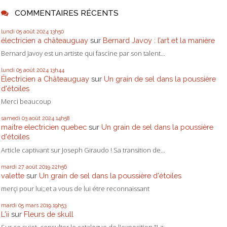
COMMENTAIRES RÉCENTS
lundi 05
août 2024
13h50
électricien a châteauguay
sur
Bernard Javoy : l’art et la manière
Bernard Javoy est un artiste qui fascine par son talent...
lundi 05
août 2024
13h44
Électricien a Châteauguay
sur
Un grain de sel dans la poussière
d'étoiles
Merci beaucoup
samedi 03
août 2024
14h58
maitre electricien quebec
sur
Un grain de sel dans la poussière
d'étoiles
Article captivant sur Joseph Giraudo ! Sa transition de...
mardi 27
août 2019
22h56
valette
sur
Un grain de sel dans la poussière d'étoiles
merçi pour lui;;et a vous de lui étre reconnaissant
mardi 05
mars 2019
19h53
L'ii
sur
Fleurs de skull