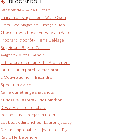
BLOG 'N' ROLL
Sans patrie - Sylvie Durbec
La main de singe - Louis Watt-Owen
Tiers Livre Magazine - François Bon
Choses lues, choses vues - Alain Paire
Trop tard, trop tôt - Pierre Déléage
Brigetoun - Brigitte Celerier
Avignon - Michel Benoit
Littérature et critique - Le Promeneur
Journal intemporel - Alma Soror
L'Oeuvre au noir - Elisandre
Spectrum vivace
Carrefour étrange snapshots
Curiosa & Caetera - Eric Poindron
Des vies en noir et blanc
Res obscura - Benjamin Breen
Les beaux dimanches - Laurent Jacquy
De l'art improbable ...- Jean-Louis Bigou
Radio Herbe tendre