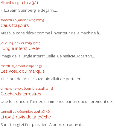
Steinberg à la 4321
« (…) Sam Steinberg le dégarni,...
samedi 26
janvier 2019
01h15
Caus toujours
Arago le considérait comme l’inventeur de la machine à...
jeudi 24
janvier 2019
15h19
Jungle interstiCielle
Image de la jungle interstiCielle. Ce malicieux carton...
mardi 01
janvier 2019
01h33
Les vœux du marquis
« Le jour de l’An, le suzerain allait de porte en...
dimanche 30
décembre 2018
17h18
Clochards terrestres
Une fois encore l’année commence par un encombrement de...
samedi 22
décembre 2018
16h56
Li (pas) ravis de la crèche
Sans ton gilet t’es plus rien. A priori on pouvait...