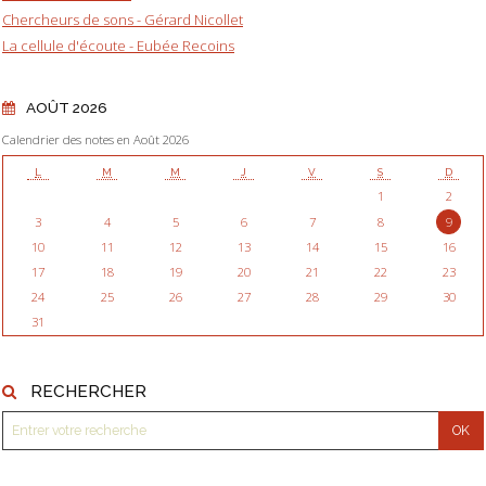
Chercheurs de sons - Gérard Nicollet
La cellule d'écoute - Eubée Recoins
AOÛT 2026
Calendrier des notes en Août 2026
L
M
M
J
V
S
D
1
2
3
4
5
6
7
8
9
10
11
12
13
14
15
16
17
18
19
20
21
22
23
24
25
26
27
28
29
30
31
RECHERCHER