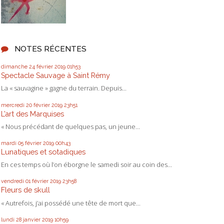
NOTES RÉCENTES
dimanche 24
février 2019
01h53
Spectacle Sauvage à Saint Rémy
La « sauvagine » gagne du terrain. Depuis...
mercredi 20
février 2019
23h51
L’art des Marquises
« Nous précédant de quelques pas, un jeune...
mardi 05
février 2019
00h43
Lunatiques et sotadiques
En ces temps où l’on éborgne le samedi soir au coin des...
vendredi 01
février 2019
23h58
Fleurs de skull
« Autrefois, j’ai possédé une tête de mort que...
lundi 28
janvier 2019
10h59