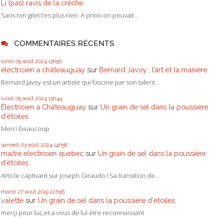
Li (pas) ravis de la crèche
Sans ton gilet t’es plus rien. A priori on pouvait...
COMMENTAIRES RÉCENTS
lundi 05
août 2024
13h50
électricien a châteauguay
sur
Bernard Javoy : l’art et la manière
Bernard Javoy est un artiste qui fascine par son talent...
lundi 05
août 2024
13h44
Électricien a Châteauguay
sur
Un grain de sel dans la poussière
d'étoiles
Merci beaucoup
samedi 03
août 2024
14h58
maitre electricien quebec
sur
Un grain de sel dans la poussière
d'étoiles
Article captivant sur Joseph Giraudo ! Sa transition de...
mardi 27
août 2019
22h56
valette
sur
Un grain de sel dans la poussière d'étoiles
merçi pour lui;;et a vous de lui étre reconnaissant