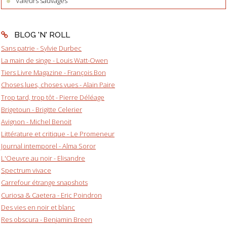
Valeurs sauvages
BLOG 'N' ROLL
Sans patrie - Sylvie Durbec
La main de singe - Louis Watt-Owen
Tiers Livre Magazine - François Bon
Choses lues, choses vues - Alain Paire
Trop tard, trop tôt - Pierre Déléage
Brigetoun - Brigitte Celerier
Avignon - Michel Benoit
Littérature et critique - Le Promeneur
Journal intemporel - Alma Soror
L'Oeuvre au noir - Elisandre
Spectrum vivace
Carrefour étrange snapshots
Curiosa & Caetera - Eric Poindron
Des vies en noir et blanc
Res obscura - Benjamin Breen