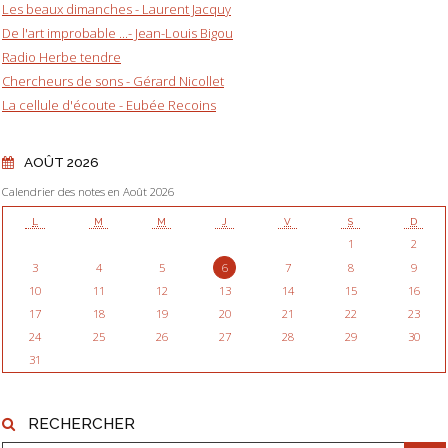
Les beaux dimanches - Laurent Jacquy
De l'art improbable ...- Jean-Louis Bigou
Radio Herbe tendre
Chercheurs de sons - Gérard Nicollet
La cellule d'écoute - Eubée Recoins
AOÛT 2026
Calendrier des notes en Août 2026
L
M
M
J
V
S
D
1
2
3
4
5
6
7
8
9
10
11
12
13
14
15
16
17
18
19
20
21
22
23
24
25
26
27
28
29
30
31
RECHERCHER