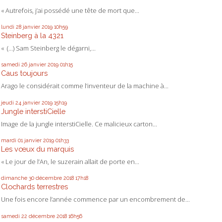
« Autrefois, j’ai possédé une tête de mort que...
lundi 28
janvier 2019
10h59
Steinberg à la 4321
« (…) Sam Steinberg le dégarni,...
samedi 26
janvier 2019
01h15
Caus toujours
Arago le considérait comme l’inventeur de la machine à...
jeudi 24
janvier 2019
15h19
Jungle interstiCielle
Image de la jungle interstiCielle. Ce malicieux carton...
mardi 01
janvier 2019
01h33
Les vœux du marquis
« Le jour de l’An, le suzerain allait de porte en...
dimanche 30
décembre 2018
17h18
Clochards terrestres
Une fois encore l’année commence par un encombrement de...
samedi 22
décembre 2018
16h56