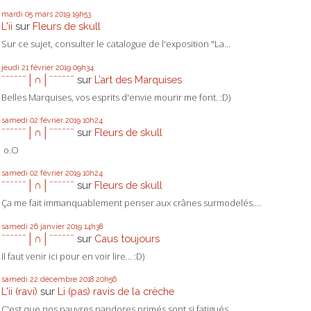
mardi 05
mars 2019
19h53
L'ii
sur
Fleurs de skull
Sur ce sujet, consulter le catalogue de l'exposition "La...
jeudi 21
février 2019
09h34
ˉˉˉˉˉˉ│∩│ˉˉˉˉˉˉ
sur
L’art des Marquises
Belles Marquises, vos esprits d'envie mourir me font. :D)
samedi 02
février 2019
10h24
ˉˉˉˉˉˉ│∩│ˉˉˉˉˉˉ
sur
Fleurs de skull
o.O
samedi 02
février 2019
10h24
ˉˉˉˉˉˉ│∩│ˉˉˉˉˉˉ
sur
Fleurs de skull
Ça me fait immanquablement penser aux crânes surmodelés....
samedi 26
janvier 2019
14h38
ˉˉˉˉˉˉ│∩│ˉˉˉˉˉˉ
sur
Caus toujours
Il faut venir ici pour en voir lire... :D)
samedi 22
décembre 2018
20h56
L'ii (ravi)
sur
Li (pas) ravis de la crèche
C'est que nos pauvres pandores primés sont si fatigués...