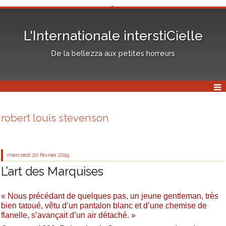
L'Internationale interstiCielle
De la bellezza aux petites horreurs
robert louis stevenson
mercredi 20
février 2019
L’art des Marquises
« Nous précédant de quelques pas, un jeune gentleman, très
bien tatoué, vêtu d’un pantalon blanc et d’une chemise de
flanelle, s’avançait d’un air détaché. »