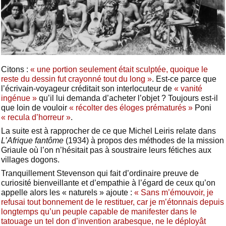
Citons :
« une portion seulement était sculptée, quoique le
reste du dessin fut crayonné tout du long »
. Est-ce parce que
l’écrivain-voyageur créditait son interlocuteur de
« vanité
ingénue »
qu’il lui demanda d’acheter l’objet ? Toujours est-il
que loin de vouloir
« récolter des éloges prématurés »
Poni
« recula d’horreur »
.
La suite est à rapprocher de ce que Michel Leiris relate dans
L’Afrique fantôme
(1934) à propos des méthodes de la mission
Griaule où l’on n’hésitait pas à soustraire leurs fétiches aux
villages dogons.
Tranquillement Stevenson qui fait d’ordinaire preuve de
curiosité bienveillante et d’empathie à l’égard de ceux qu’on
appelle alors les « naturels » ajoute :
« Sans m’émouvoir, je
refusai tout bonnement de le restituer, car je m’étonnais depuis
longtemps qu’un peuple capable de manifester dans le
tatouage un tel don d’invention arabesque, ne le déployât