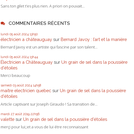
Sans ton gilet t’es plus rien. A priori on pouvait...
COMMENTAIRES RÉCENTS
lundi 05
août 2024
13h50
électricien a châteauguay
sur
Bernard Javoy : l’art et la manière
Bernard Javoy est un artiste qui fascine par son talent...
lundi 05
août 2024
13h44
Électricien a Châteauguay
sur
Un grain de sel dans la poussière
d'étoiles
Merci beaucoup
samedi 03
août 2024
14h58
maitre electricien quebec
sur
Un grain de sel dans la poussière
d'étoiles
Article captivant sur Joseph Giraudo ! Sa transition de...
mardi 27
août 2019
22h56
valette
sur
Un grain de sel dans la poussière d'étoiles
merçi pour lui;;et a vous de lui étre reconnaissant