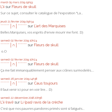
mardi 05
mars 2019
19h53
L'ii
sur
Fleurs de skull
Sur ce sujet, consulter le catalogue de l'exposition "La...
jeudi 21
février 2019
09h34
ˉˉˉˉˉˉ│∩│ˉˉˉˉˉˉ
sur
L’art des Marquises
Belles Marquises, vos esprits d'envie mourir me font. :D)
samedi 02
février 2019
10h24
ˉˉˉˉˉˉ│∩│ˉˉˉˉˉˉ
sur
Fleurs de skull
o.O
samedi 02
février 2019
10h24
ˉˉˉˉˉˉ│∩│ˉˉˉˉˉˉ
sur
Fleurs de skull
Ça me fait immanquablement penser aux crânes surmodelés....
samedi 26
janvier 2019
14h38
ˉˉˉˉˉˉ│∩│ˉˉˉˉˉˉ
sur
Caus toujours
Il faut venir ici pour en voir lire... :D)
samedi 22
décembre 2018
20h56
L'ii (ravi)
sur
Li (pas) ravis de la crèche
C'est que nos pauvres pandores primés sont si fatigués...