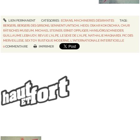
LIEN PERMANENT
CATÉGORIES :
ECRANS
,
MACHINERIES DÉSIRANTES
TAGS :
BERGERS
,
BERGERS DES GRISONS
,
SENNENTUNTSCHI
,
HEIDI
,
OSKAR KOKOSCHKA
,
CHUR
RÄTISCHES MUSEUM
,
MICHAEL STEINER
,
ERNST OPPLIGER
,
HANSJÖRG SCHNEIDER
,
GUILLAUME LEBAUDY
,
REVUE L'ALPE
,
LE SEXE DE L'ALPE
,
NATHALIE MAGNARDI
,
PIC DES
MERVEILLESE
,
SEX TOY RUSTIQUE MODERNE
,
L'INTERNATIONALE INTERSTICIELLE
0
COMMENTAIRE
IMPRIMER