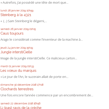
« Autrefois, j’ai possédé une tête de mort que...
lundi 28
janvier 2019
10h59
Steinberg à la 4321
« (…) Sam Steinberg le dégarni,...
samedi 26
janvier 2019
01h15
Caus toujours
Arago le considérait comme l’inventeur de la machine à...
jeudi 24
janvier 2019
15h19
Jungle interstiCielle
Image de la jungle interstiCielle. Ce malicieux carton...
mardi 01
janvier 2019
01h33
Les vœux du marquis
« Le jour de l’An, le suzerain allait de porte en...
dimanche 30
décembre 2018
17h18
Clochards terrestres
Une fois encore l’année commence par un encombrement de...
samedi 22
décembre 2018
16h56
Li (pas) ravis de la crèche