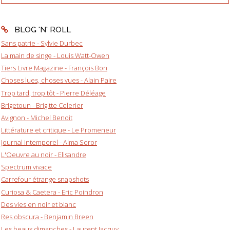
BLOG 'N' ROLL
Sans patrie - Sylvie Durbec
La main de singe - Louis Watt-Owen
Tiers Livre Magazine - François Bon
Choses lues, choses vues - Alain Paire
Trop tard, trop tôt - Pierre Déléage
Brigetoun - Brigitte Celerier
Avignon - Michel Benoit
Littérature et critique - Le Promeneur
Journal intemporel - Alma Soror
L'Oeuvre au noir - Elisandre
Spectrum vivace
Carrefour étrange snapshots
Curiosa & Caetera - Eric Poindron
Des vies en noir et blanc
Res obscura - Benjamin Breen
Les beaux dimanches - Laurent Jacquy