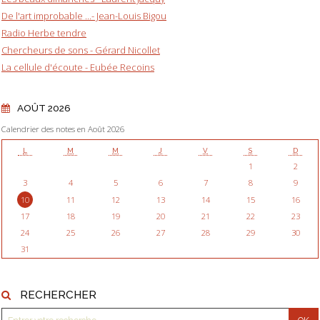
De l'art improbable ...- Jean-Louis Bigou
Radio Herbe tendre
Chercheurs de sons - Gérard Nicollet
La cellule d'écoute - Eubée Recoins
AOÛT 2026
Calendrier des notes en Août 2026
L
M
M
J
V
S
D
1
2
3
4
5
6
7
8
9
10
11
12
13
14
15
16
17
18
19
20
21
22
23
24
25
26
27
28
29
30
31
RECHERCHER