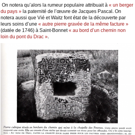
On notera qu’alors la rumeur populaire attribuait à
« un berger
du pays »
la paternité de l’œuvre de Jacques Pascal. On
notera aussi que Vié et Waitz font état de la découverte par
leurs soins d’une
« autre pierre gravée de la même facture »
(datée de 1746) à Saint-Bonnet
« au bord d’un chemin non
loin du pont du Drac »
.