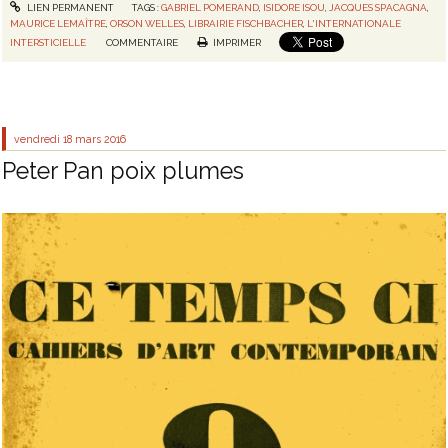
LIEN PERMANENT
TAGS :
GABRIEL POMERAND
,
ISIDORE ISOU
,
JACQUES SPACAGNA
,
MAURICE LEMAÎTRE
,
ORSON WELLES
,
LIBRAIRIE FISCHBACHER
,
L'INTERNATIONALE
INTERSTICIELLE
COMMENTAIRE
IMPRIMER
vendredi 18
mars 2016
Peter Pan poix plumes