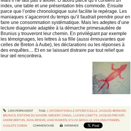
Mais il ne faut pas s’affoler. D’abord parce qu’il contient un
index, une table et une présentation très commode. Ensuite
parce que l’ordre chronologique suivi facilite le repérage. Les
maniaques s’agaceront du temps qu’il faudrait prendre pour en
faire une consommation systématique. Mais les adeptes d’une
lecture diagonale adaptée à la démarche primesautière de
Brunius y trouveront leur chemin. En privilégiant par exemple
les témoignages, les lettres à sa fille (aussi émouvantes que
celles de Breton à Aube), les déclarations ou les réponses à
des enquêtes… Et en se laissant distraire par tout relief que
leur œil rencontrera.
LIEN PERMANENT
TAGS :
L'INTERNATIONALE INTERSTICIELLE
,
JACQUES-BERNARD
BRUNIUS
,
ÉDITIONS DU SANDRE
,
GRÉGORY CINGAL
,
LUCIEN LOGETTE
,
JACQUES PRÉVERT
,
ANDRÉ BRETON
,
JEAN-RENOIR
,
JANE MARKEN
,
SYLVIA BATAILLE
,
VIOLONS D'INGRES
,
AUGUSTE CORSIN
COMMENTAIRE
IMPRIMER