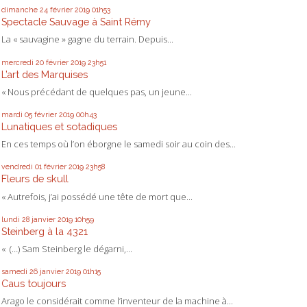
dimanche 24
février 2019
01h53
Spectacle Sauvage à Saint Rémy
La « sauvagine » gagne du terrain. Depuis...
mercredi 20
février 2019
23h51
L’art des Marquises
« Nous précédant de quelques pas, un jeune...
mardi 05
février 2019
00h43
Lunatiques et sotadiques
En ces temps où l’on éborgne le samedi soir au coin des...
vendredi 01
février 2019
23h58
Fleurs de skull
« Autrefois, j’ai possédé une tête de mort que...
lundi 28
janvier 2019
10h59
Steinberg à la 4321
« (…) Sam Steinberg le dégarni,...
samedi 26
janvier 2019
01h15
Caus toujours
Arago le considérait comme l’inventeur de la machine à...