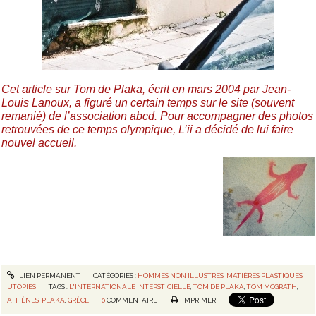
Cet article sur Tom de Plaka, écrit en mars 2004 par Jean-
Louis Lanoux, a figuré un certain temps sur le site (souvent
remanié) de l’association abcd. Pour accompagner des photos
retrouvées de ce temps olympique, L’ii a décidé de lui faire
nouvel accueil.
LIEN PERMANENT
CATÉGORIES :
HOMMES NON ILLUSTRES
,
MATIÈRES PLASTIQUES
,
UTOPIES
TAGS :
L'INTERNATIONALE INTERSTICIELLE
,
TOM DE PLAKA
,
TOM MCGRATH
,
ATHÈNES
,
PLAKA
,
GRÈCE
0
COMMENTAIRE
IMPRIMER