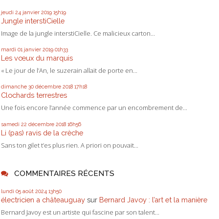
jeudi 24
janvier 2019
15h19
Jungle interstiCielle
Image de la jungle interstiCielle. Ce malicieux carton...
mardi 01
janvier 2019
01h33
Les vœux du marquis
« Le jour de l’An, le suzerain allait de porte en...
dimanche 30
décembre 2018
17h18
Clochards terrestres
Une fois encore l’année commence par un encombrement de...
samedi 22
décembre 2018
16h56
Li (pas) ravis de la crèche
Sans ton gilet t’es plus rien. A priori on pouvait...
COMMENTAIRES RÉCENTS
lundi 05
août 2024
13h50
électricien a châteauguay
sur
Bernard Javoy : l’art et la manière
Bernard Javoy est un artiste qui fascine par son talent...