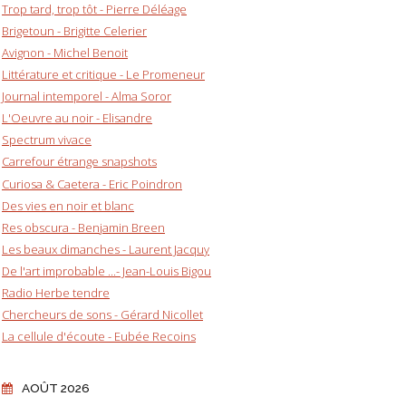
Trop tard, trop tôt - Pierre Déléage
Brigetoun - Brigitte Celerier
Avignon - Michel Benoit
Littérature et critique - Le Promeneur
Journal intemporel - Alma Soror
L'Oeuvre au noir - Elisandre
Spectrum vivace
Carrefour étrange snapshots
Curiosa & Caetera - Eric Poindron
Des vies en noir et blanc
Res obscura - Benjamin Breen
Les beaux dimanches - Laurent Jacquy
De l'art improbable ...- Jean-Louis Bigou
Radio Herbe tendre
Chercheurs de sons - Gérard Nicollet
La cellule d'écoute - Eubée Recoins
AOÛT 2026