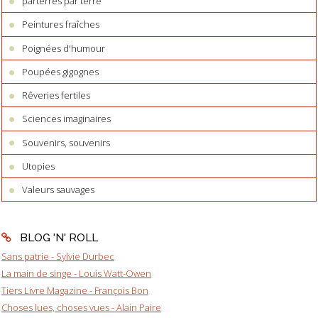
parterres par terre
Peintures fraîches
Poignées d'humour
Poupées gigognes
Rêveries fertiles
Sciences imaginaires
Souvenirs, souvenirs
Utopies
Valeurs sauvages
BLOG 'N' ROLL
Sans patrie - Sylvie Durbec
La main de singe - Louis Watt-Owen
Tiers Livre Magazine - François Bon
Choses lues, choses vues - Alain Paire