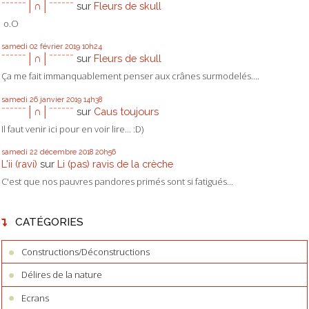
ˉˉˉˉˉˉ│∩│ˉˉˉˉˉˉ
sur
Fleurs de skull
o.O
samedi 02
février 2019
10h24
ˉˉˉˉˉˉ│∩│ˉˉˉˉˉˉ
sur
Fleurs de skull
Ça me fait immanquablement penser aux crânes surmodelés....
samedi 26
janvier 2019
14h38
ˉˉˉˉˉˉ│∩│ˉˉˉˉˉˉ
sur
Caus toujours
Il faut venir ici pour en voir lire... :D)
samedi 22
décembre 2018
20h56
L'ii (ravi)
sur
Li (pas) ravis de la crèche
C'est que nos pauvres pandores primés sont si fatigués...
CATÉGORIES
Constructions/Déconstructions
Délires de la nature
Ecrans