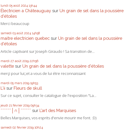
lundi 05
août 2024
13h44
Électricien a Châteauguay
sur
Un grain de sel dans la poussière
d'étoiles
Merci beaucoup
samedi 03
août 2024
14h58
maitre electricien quebec
sur
Un grain de sel dans la poussière
d'étoiles
Article captivant sur Joseph Giraudo ! Sa transition de...
mardi 27
août 2019
22h56
valette
sur
Un grain de sel dans la poussière d'étoiles
merçi pour lui;;et a vous de lui étre reconnaissant
mardi 05
mars 2019
19h53
L'ii
sur
Fleurs de skull
Sur ce sujet, consulter le catalogue de l'exposition "La...
jeudi 21
février 2019
09h34
ˉˉˉˉˉˉ│∩│ˉˉˉˉˉˉ
sur
L’art des Marquises
Belles Marquises, vos esprits d'envie mourir me font. :D)
samedi 02
février 2019
10h24