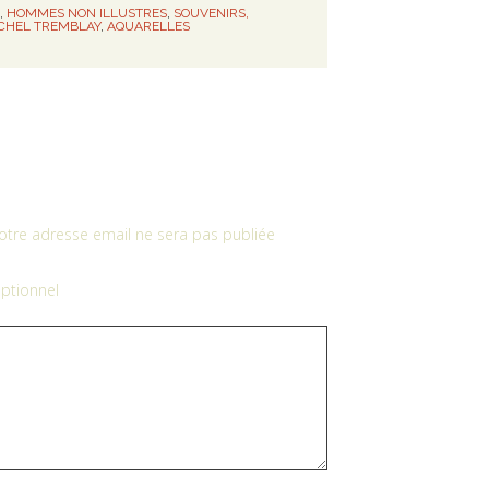
,
HOMMES NON ILLUSTRES
,
SOUVENIRS,
CHEL TREMBLAY
,
AQUARELLES
otre adresse email ne sera pas publiée
ptionnel