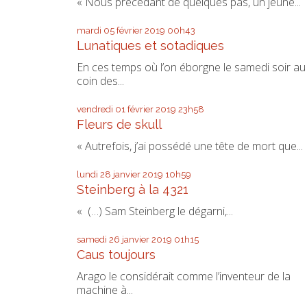
« Nous précédant de quelques pas, un jeune...
mardi 05
février 2019
00h43
Lunatiques et sotadiques
En ces temps où l’on éborgne le samedi soir au
coin des...
vendredi 01
février 2019
23h58
Fleurs de skull
« Autrefois, j’ai possédé une tête de mort que...
lundi 28
janvier 2019
10h59
Steinberg à la 4321
« (…) Sam Steinberg le dégarni,...
samedi 26
janvier 2019
01h15
Caus toujours
Arago le considérait comme l’inventeur de la
machine à...