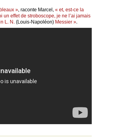
ableaux »
, raconte Marcel,
« et, est-ce la
 un effet de stroboscope, je ne l’ai jamais
in L. N.
(Louis-Napoléon)
Messier »
.