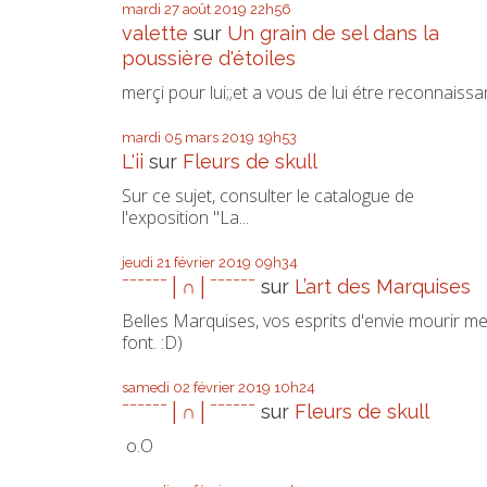
mardi 27
août 2019
22h56
valette
sur
Un grain de sel dans la
poussière d'étoiles
merçi pour lui;;et a vous de lui étre reconnaissa
mardi 05
mars 2019
19h53
L'ii
sur
Fleurs de skull
Sur ce sujet, consulter le catalogue de
l'exposition "La...
jeudi 21
février 2019
09h34
ˉˉˉˉˉˉ│∩│ˉˉˉˉˉˉ
sur
L’art des Marquises
Belles Marquises, vos esprits d'envie mourir m
font. :D)
samedi 02
février 2019
10h24
ˉˉˉˉˉˉ│∩│ˉˉˉˉˉˉ
sur
Fleurs de skull
o.O