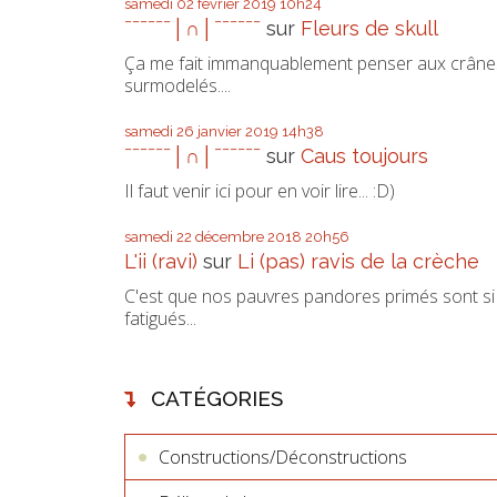
samedi 02
février 2019
10h24
ˉˉˉˉˉˉ│∩│ˉˉˉˉˉˉ
sur
Fleurs de skull
Ça me fait immanquablement penser aux crâne
surmodelés....
samedi 26
janvier 2019
14h38
ˉˉˉˉˉˉ│∩│ˉˉˉˉˉˉ
sur
Caus toujours
Il faut venir ici pour en voir lire... :D)
samedi 22
décembre 2018
20h56
L'ii (ravi)
sur
Li (pas) ravis de la crèche
C'est que nos pauvres pandores primés sont si
fatigués...
CATÉGORIES
Constructions/Déconstructions