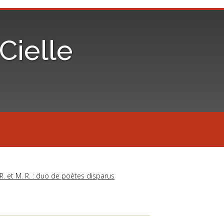
iCielle
R. et M. R. : duo de poètes disparus