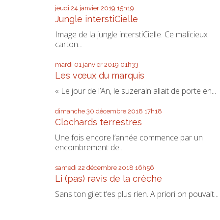
jeudi 24
janvier 2019
15h19
Jungle interstiCielle
Image de la jungle interstiCielle. Ce malicieux
carton...
mardi 01
janvier 2019
01h33
Les vœux du marquis
« Le jour de l’An, le suzerain allait de porte en...
dimanche 30
décembre 2018
17h18
Clochards terrestres
Une fois encore l’année commence par un
encombrement de...
samedi 22
décembre 2018
16h56
Li (pas) ravis de la crèche
Sans ton gilet t’es plus rien. A priori on pouvait...