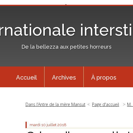
rnationale interst
De la bellezza aux petites horreurs
Accueil
Archives
À propos
Dans l’Antre de la mère Mansut
Page d'accueil
M. 
mardi 10
juillet 2018