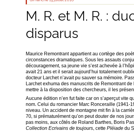
M. R. et M. R. : d
disparus
Maurice Remontrant appartient au cortège des poèt
circonstances dramatiques. Sous les assauts conju
découragement, sa jeune vie s’est achevée à l’hôpi
avait 21 ans et il serait aujourd’hui totalement oubl
docteur Larchet n’avait pu sauver sa mémoire. Pas
Larchet exhuma des manuscrits de Remontrant de la 
mettre à la disposition des chercheurs, il les prés
Aucune édition n’en fut faite car on s’aperçut vite q
nom. Celui du romancier Marc Ronceraille (1941-197
niveau. Un accident de montagne mit fin à la carriè
70, si prématurément qu’on peut douter de nos jou
pas moins, aux côtés de Roland Barthes, Boris Pas
Collection Ecrivains de toujours
, cette
Pléiade
du S