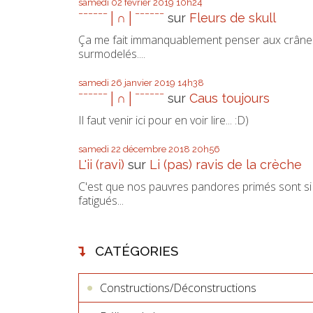
samedi 02
février 2019
10h24
ˉˉˉˉˉˉ│∩│ˉˉˉˉˉˉ
sur
Fleurs de skull
Ça me fait immanquablement penser aux crâne
surmodelés....
samedi 26
janvier 2019
14h38
ˉˉˉˉˉˉ│∩│ˉˉˉˉˉˉ
sur
Caus toujours
Il faut venir ici pour en voir lire... :D)
samedi 22
décembre 2018
20h56
L'ii (ravi)
sur
Li (pas) ravis de la crèche
C'est que nos pauvres pandores primés sont si
fatigués...
CATÉGORIES
Constructions/Déconstructions