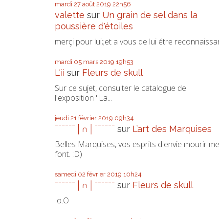
mardi 27
août 2019
22h56
valette
sur
Un grain de sel dans la
poussière d'étoiles
merçi pour lui;;et a vous de lui étre reconnaissa
mardi 05
mars 2019
19h53
L'ii
sur
Fleurs de skull
Sur ce sujet, consulter le catalogue de
l'exposition "La...
jeudi 21
février 2019
09h34
ˉˉˉˉˉˉ│∩│ˉˉˉˉˉˉ
sur
L’art des Marquises
Belles Marquises, vos esprits d'envie mourir m
font. :D)
samedi 02
février 2019
10h24
ˉˉˉˉˉˉ│∩│ˉˉˉˉˉˉ
sur
Fleurs de skull
o.O