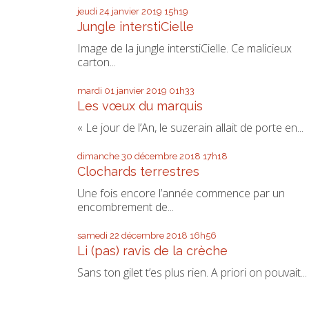
jeudi 24
janvier 2019
15h19
Jungle interstiCielle
Image de la jungle interstiCielle. Ce malicieux
carton...
mardi 01
janvier 2019
01h33
Les vœux du marquis
« Le jour de l’An, le suzerain allait de porte en...
dimanche 30
décembre 2018
17h18
Clochards terrestres
Une fois encore l’année commence par un
encombrement de...
samedi 22
décembre 2018
16h56
Li (pas) ravis de la crèche
Sans ton gilet t’es plus rien. A priori on pouvait...