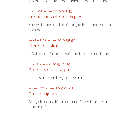
« Nous précédant de quelques pas, un jeune...
mardi 05
février 2019
00h43
Lunatiques et sotadiques
En ces temps où l’on éborgne le samedi soir au
coin des...
vendredi 01
février 2019
23h58
Fleurs de skull
« Autrefois, j’ai possédé une tête de mort que...
lundi 28
janvier 2019
10h59
Steinberg à la 4321
« (…) Sam Steinberg le dégarni,...
samedi 26
janvier 2019
01h15
Caus toujours
Arago le considérait comme l’inventeur de la
machine à...